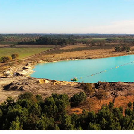
Tél. 05 58 44 18 43
Nos horaires
Du lundi au vendredi : 8h-12h / 14h-17h
Fermé le week-end
Mots clés