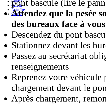
pont bascule (lire le pan
Guides
Calculs
Actualités
Attendez que la pesée so
Contact
des bureaux face à vous,
Descendez du pont bascul
Stationnez devant les bu
Passez au secrétariat obl
renseignements
Reprenez votre véhicule 
chargement devant le pon
Après chargement, remont