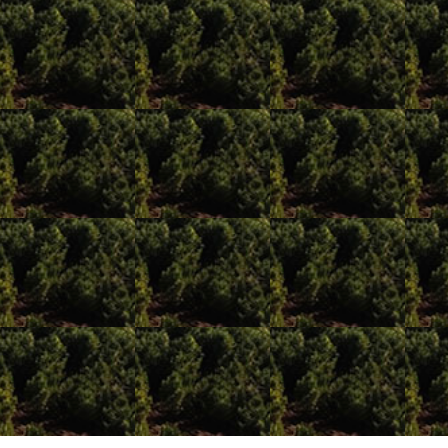
Tél. 05 58 44 18 43
Nos horaires
Du lundi au vendredi : 8h-12h / 14h-17h
Fermé le week-end
Mots clés